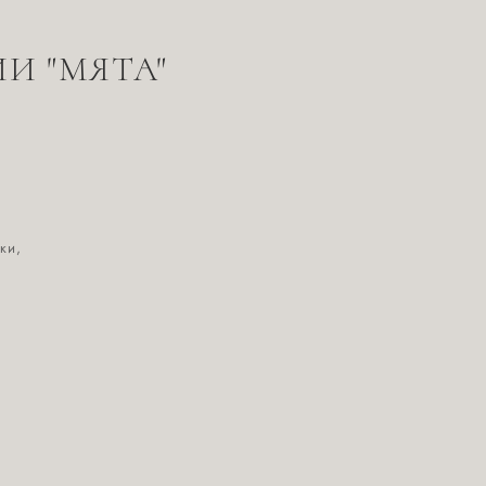
И "МЯТА"
ки,